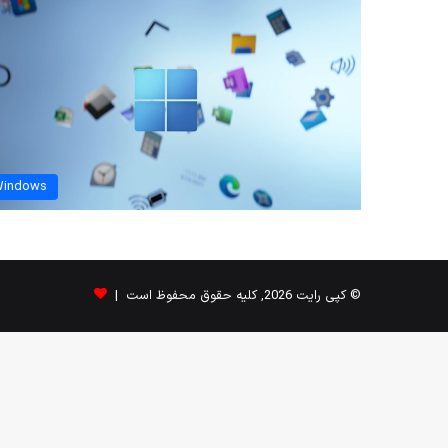
indows
© کپی رایت 2026, کلیه حقوق محفوظ است |