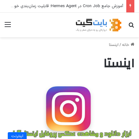
آموزش جامع Cron Job در Hermes Agent؛ قابلیت زمان‌بندی خودکار وظایف
جستجو برای
منو
خانه
/
اینستا
اینستا
اینترنت