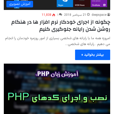
آموزش تصویری
deepspace
21 سپتامبر 2018
۱
11,838
چگونه از اجرای خودکار نرم افزار ها در هنگام
روشن شدن رایانه جلوگیری کنیم
امروزه همه ما با رایانه های شخصی بسیاری از امور روزمره خودمان را انجام
می دهیم . رایانه های شخصی…
بیشتر بخوانید »