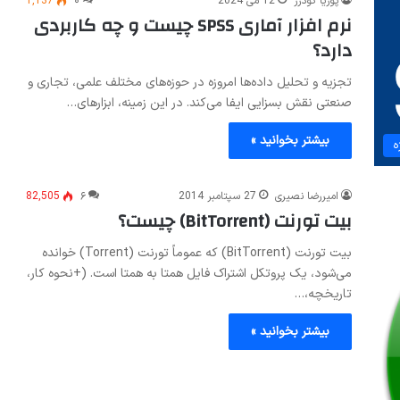
پوریا گودرز
12 می 2024
۰
1,137
نرم افزار آماری SPSS چیست و چه کاربردی
دارد؟
تجزیه و تحلیل داده‌ها امروزه در حوزه‌های مختلف علمی، تجاری و
صنعتی نقش بسزایی ایفا می‌کند. در این زمینه، ابزارهای…
بیشتر بخوانید »
ه
امیررضا نصیری
27 سپتامبر 2014
۶
82,505
بیت تورنت (BitTorrent) چیست؟
بیت تورنت (BitTorrent) که عموماً تورنت (Torrent) خوانده
می‌شود، یک پروتکل اشتراک فایل همتا به همتا است. (+نحوه کار،
تاریخچه،…
بیشتر بخوانید »