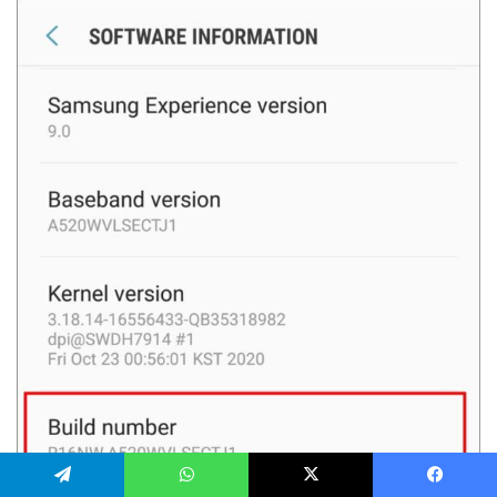
یسبوک
ایکس
واتس آپ
تلگرام