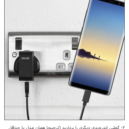
۲- گوشی اندرویدی دیگری را بردارید (ترجیحا همان مدل یا حداقل