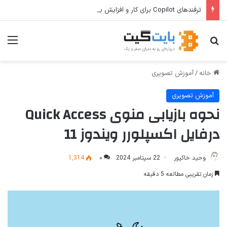
ترفندهای Copilot برای کار و افزایش بهره‌وری
جستجو برای
منو
خانه
/
آموزش تصویری
آموزش تصویری
نحوه بازیابی منوی Quick Access
درفایل اکسپلورر ویندوز 11
وحید خاکپور
22 سپتامبر 2024
۰
1,314
زمان تقریبی مطالعه 5 دقیقه