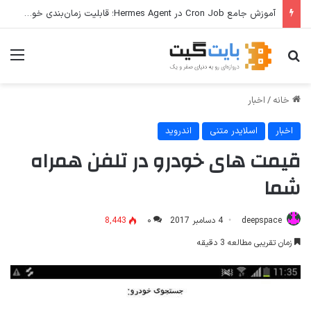
آموزش جامع Cron Job در Hermes Agent؛ قابلیت زمان‌بندی خودکار وظایف
جستجو برای
منو
خانه
/
اخبار
اخبار
اسلایدر متنی
اندروید
قیمت های خودرو در تلفن همراه
شما
deepspace
4 دسامبر 2017
۰
8,443
زمان تقریبی مطالعه 3 دقیقه