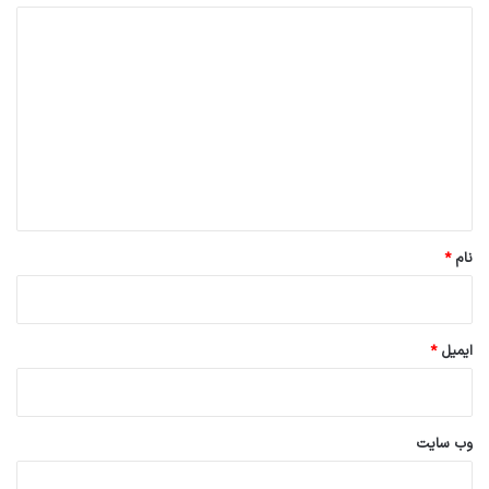
د
ی
د
گ
ا
ه
*
نام
*
ایمیل
*
وب‌ سایت