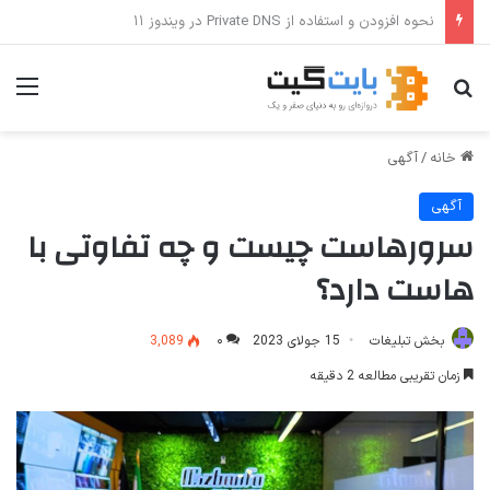
آموزش جامع Cron Job در Hermes Agent؛ قابلیت زمان‌بندی خودکار وظایف
جستجو برای
منو
خانه
/
آگهی
آگهی
سرورهاست چیست و چه تفاوتی با
هاست دارد؟
بخش تبلیغات
15 جولای 2023
۰
3,089
زمان تقریبی مطالعه 2 دقیقه