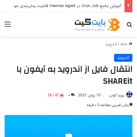
ترفندهای Copilot برای کار و افزایش بهره‌وری
جستجو برای
منو
خانه
/
اندروید
اندروید
انتقال فایل از اندروید به آیفون با
SHAREit
پوریا گودرز
10 ژوئن 2021
۰
38,147
زمان تقریبی مطالعه 3 دقیقه