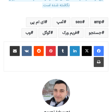
نگاشته شده است.
amp
seo
آمپ
ای ام پی
جستجو
فریم ورک
گوگل
وب
لینکداین
تامبلر
پینتریست
Reddit
VKontakte
اشتراک گذاری با ایمیل
چاپ