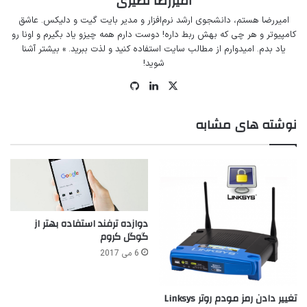
امیررضا نصیری
امیررضا هستم، دانشجوی ارشد نرم‌افزار و مدیر
بایت گیت
و
دلیکس
. عاشق
کامپیوتر و هر چی که بهش ربط داره! دوست دارم همه چیزو یاد بگیرم و اونا رو
یاد بدم. امیدوارم از مطالب سایت استفاده کنید و لذت ببرید.
» بیشتر آشنا
شوید!
ایکس
لینکداین
گیت
‌هاب
نوشته های مشابه
دوازده ترفند استفاده بهتر از
گوگل کروم
6 می 2017
تغییر دادن رمز مودم روتر Linksys