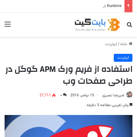
Windows Desktop Runtime چیست و چه کاربردی دارد؟
جستجو برای
منو
خانه
/
اینترنت
اینترنت
استفاده از فریم ورک APM گوگل در
طراحی صفحات وب
امیررضا نصیری
15 نوامبر 2016
۰
27,711
زمان تقریبی مطالعه 3 دقیقه