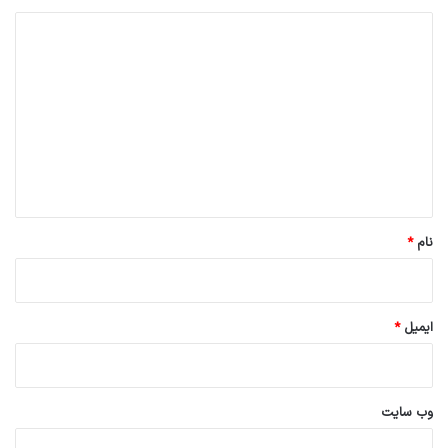
د
ی
د
گ
ا
ه
*
نام
*
ایمیل
*
وب‌ سایت