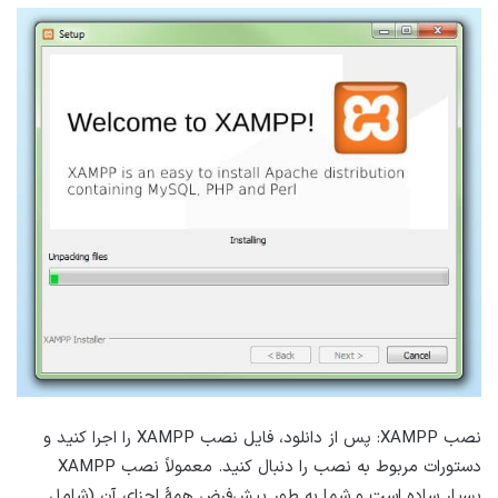
نصب XAMPP: پس از دانلود، فایل نصب XAMPP را اجرا کنید و
دستورات مربوط به نصب را دنبال کنید. معمولاً نصب XAMPP
بسیار ساده است و شما به طور پیش‌فرض همهٔ اجزای آن (شامل