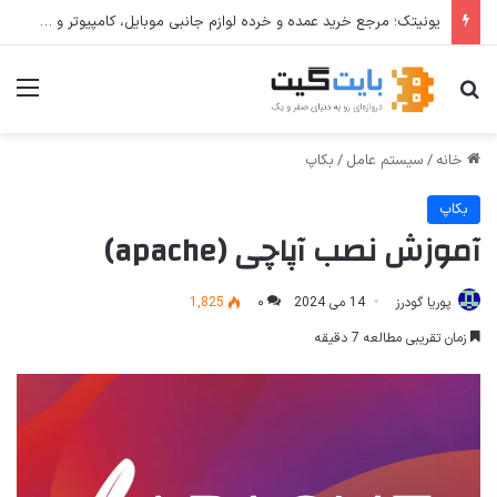
یونیتک؛ مرجع خرید عمده و خرده لوازم جانبی موبایل، کامپیوتر و تجهیزات دیجیتال
جستجو برای
منو
خانه
/
سیستم عامل
/
بکاپ
بکاپ
آموزش نصب آپاچی (apache)
پوریا گودرز
14 می 2024
۰
1,825
زمان تقریبی مطالعه 7 دقیقه