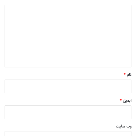
د
ی
د
گ
ا
ه
*
نام
*
ایمیل
*
وب‌ سایت