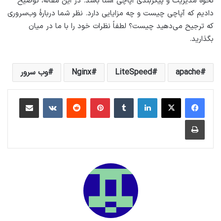
نحوهٔ مدیریت و پیکربندی آپاچی آشنا باشد. در این مقاله، توضیح
دادیم که آپاچی چیست و چه مزایایی دارد. نظر شما دربارهٔ وب‌سروری
که ترجیح می‌دهید چیست؟ لطفاً نظرات خود را با ما در میان
بگذارید.
apache
LiteSpeed
Nginx
وب سرور
لینکداین
تامبلر
پینتریست
Reddit
VKontakte
اشتراک گذاری با ایمیل
چاپ