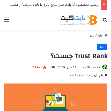
بررسی تخصصی: آیا واقعا شارژ سریع باتری را نابود می‌کند؟ راهکارهای عملی برای افزایش طول عمر باتری
جستجو برای
منو
خانه
/
سئو
سئو
Trust Rank چیست؟
فاطمه انگاشته
11 مارس 2019
۰
11,646
زمان تقریبی مطالعه 2 دقیقه