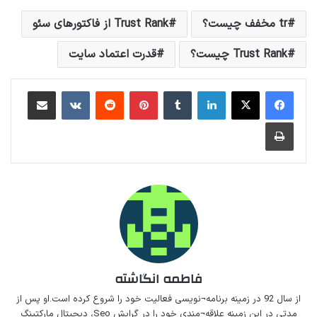
tr مخفف چیست؟
Trust Rank از فاکتورهای سئو
Trust Rank چیست؟
قدرت اعتماد سایت
لینکداین
تامبلر
پینتریست
Reddit
VKontakte
اشتراک گذاری با ایمیل
چاپ
فاطمه انگاشته
از سال 92 در زمینه برنامه¬نویسی فعالیت خود را شروع کرده است.او پس از
مدتی در این زمینه علاقه¬مندی خود را در گرایش Seo، دیجیتال مارکتینگ