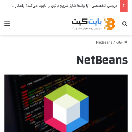
بررسی تخصصی: آیا واقعا شارژ سریع باتری را نابود می‌کند؟ راهکارهای عملی برای افزایش طول عمر باتری
جستجو برای
منو
خانه
/
NetBeans
NetBeans