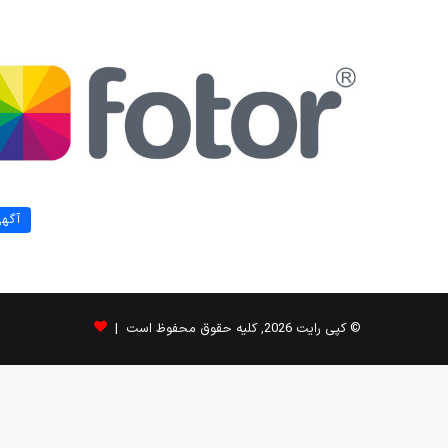
آگه
© کپی رایت 2026, کلیه حقوق محفوظ است |