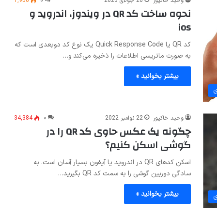
وحید خاکپور
26 جولای 2023
۰
1,956
نحوه ساخت کد QR در ویندوز، اندروید و
ios
کد QR یا Quick Response Code یک نوع کد دوبعدی است که
به صورت ماتریسی اطلاعات را ذخیره می‌کند و…
بیشتر بخوانید »
ی
وحید خاکپور
22 نوامبر 2022
۰
34,384
چگونه یک عکس حاوی کد QR را در
گوشی اسکن کنیم؟
اسکن کدهای QR در اندروید یا آیفون بسیار آسان است. به
سادگی دوربین گوشی را به سمت کد QR بگیرید…
بیشتر بخوانید »
ی