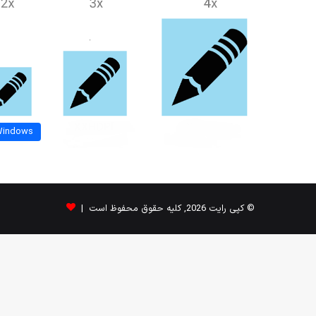
indows
© کپی رایت 2026, کلیه حقوق محفوظ است |