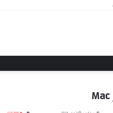
شارژ سریع باتری را نابود می‌کند؟ راهکارهای عملی برای افزایش طول عمر باتری