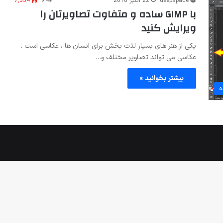
deepspace
22 اکتبر 2018
۰
7,334
با GIMP ساده و متفاوت تصاویرتان را
ویرایش کنید
یکی از هنر های بسیار لذت بخش برای انسان ها ، عکاسی است .
عکاسی می تواند تصاویر مختلف و…
بیشتر بخوانید »
ه