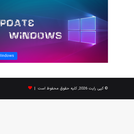
indows
© کپی رایت 2026, کلیه حقوق محفوظ است |