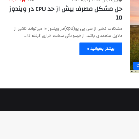
پوریا گودرز
19 ژانویه 2021
۱
22,909
حل مشکل مصرف بیش از حد CPU در ویندوز
10
مشکلات ناشی از سی پی یو(cpu)در ویندوز ۱۰ می‌تواند ناشی از
دلایل متعددی باشد. از فرسودگی سخت افزاری گرفته تا…
بیشتر بخوانید »