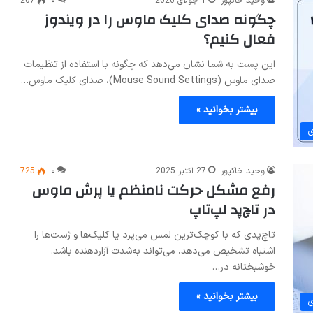
وحید خاکپور
1 جولای 2026
۰
267
چگونه صدای کلیک ماوس را در ویندوز
فعال کنیم؟
این پست به شما نشان می‌دهد که چگونه با استفاده از تنظیمات
صدای ماوس (Mouse Sound Settings)، صدای کلیک ماوس…
بیشتر بخوانید »
ی
وحید خاکپور
27 اکتبر 2025
۰
725
رفع مشکل حرکت نامنظم یا پرش ماوس
در تاچ‌پد لپ‌تاپ
تاچ‌پدی که با کوچک‌ترین لمس می‌پرد یا کلیک‌ها و ژست‌ها را
اشتباه تشخیص می‌دهد، می‌تواند به‌شدت آزاردهنده باشد.
خوشبختانه در…
بیشتر بخوانید »
ی