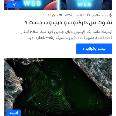
اینترنت
وحید خاکپور
25 آگوست 2024
۰
1,047
تفاوت بین دارک وب و دیپ وب چیست ؟
اینترنت مانند یک اقیانوس دارای چندین لایه است: سطح آشکار
(surface)، عمیق (deep) و وب تاریک (dark web) . دو…
بیشتر بخوانید »
امنیت