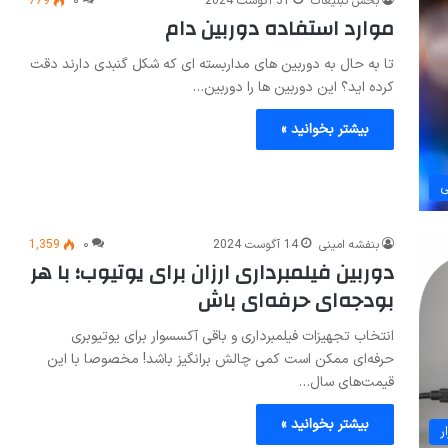
بخش تبلیغات
31 آگوست 2024
۰
779
موارد استفاده دوربین دام
تا به حال به دوربین‌ های مداربسته ‌ای که شکل گنبدی دارند دقت
کرده‌ اید؟ این دوربین ‌ها را دوربین…
بیشتر بخوانید »
ی
بنفشه امینی
14 آگوست 2024
۰
1,359
دوربین فیلمبرداری ارزان برای یوتیوب؛ با هر
بودجه‌ای حرفه‌ای باش
انتخاب تجهیزات فیلمبرداری و باقی آکسسوار برای یوتیوبری
حرفه‌ای ممکن است کمی چالش برانگیز باشد! مخصوصا با این
قیمت‌های سال…
بیشتر بخوانید »
ر