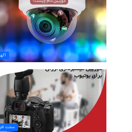
آگه
سخت افزا