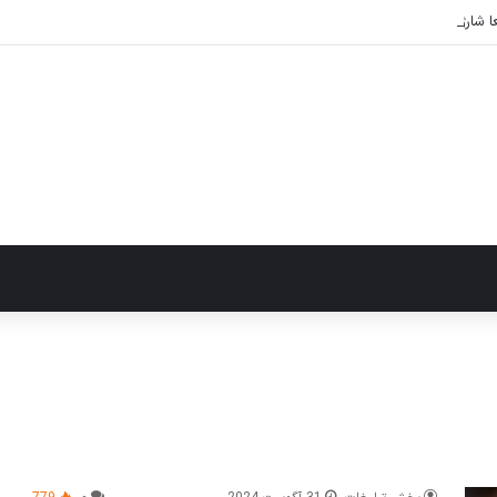
شارژ سریع باتری را نابود می‌کند؟ راهکارهای عملی برای افزایش طول عمر باتری