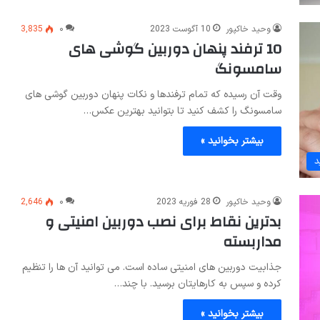
وحید خاکپور
10 آگوست 2023
۰
3,835
10 ترفند پنهان دوربین گوشی های
سامسونگ
وقت آن رسیده که تمام ترفندها و نکات پنهان دوربین گوشی های
سامسونگ را کشف کنید تا بتوانید بهترین عکس…
بیشتر بخوانید »
د
وحید خاکپور
28 فوریه 2023
۰
2,646
بدترین نقاط برای نصب دوربین امنیتی و
مداربسته
جذابیت دوربین های امنیتی ساده است. می توانید آن ها را تنظیم
کرده و سپس به کارهایتان برسید. با چند…
بیشتر بخوانید »