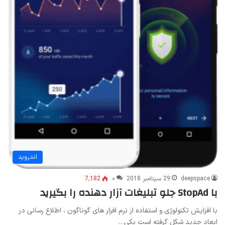
اندروید
deepspace
29 سپتامبر 2018
۰
7,182
با StopAd جلو تبلیغات آزار دهنده را بگیرید
با افزایش تکنولوژی و استفاده از نرم افزار های گوناگون ، اطلاع رسانی در
ابعاد جدید شکل گرفته است یکی…