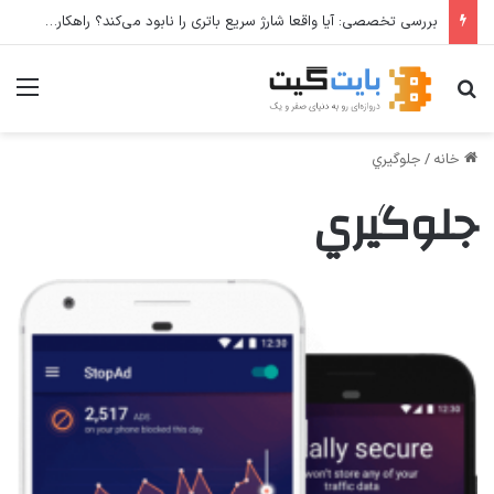
بررسی تخصصی: آیا واقعا شارژ سریع باتری را نابود می‌کند؟ راهکارهای عملی برای افزایش طول عمر باتری
جستجو برای
منو
خانه
/
جلوگيري
جلوگيري