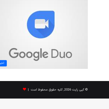
اخبا
© کپی رایت 2026, کلیه حقوق محفوظ است |