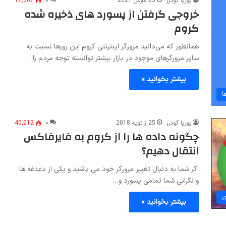
پوریا گودرز
25 مارس 2021
۰
17,607
خروجی گرفتن از پسورد های ذخیره شده
کروم
همانطور که می‌دانید مرورگر اینترنتی کروم این روزها نسبت به
سایر مرورگرهای موجود در بازار بیشتر توانسته توجه مردم را…
بیشتر بخوانید »
ا
پوریا گودرز
25 ژانویه 2018
۰
40,212
چگونه داده ها را از کروم به فایرفاکس
انتقال دهیم؟
اگر شما به دنبال تغییر مرورگر خود می باشید و یکی از دغدغه ها
و نگرانی شما تمامی پسورد و…
ی
بیشتر بخوانید »