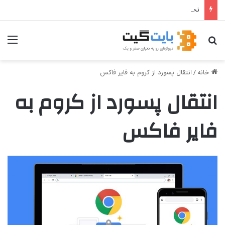
نحوه تبدیل حافظه کارت گرافیک (VRAM) به درایو مجازی (RAM Disk) در ویندوز
جستجو برای
منو
خانه
/
انتقال پسورد از کروم به فایر فاکس
انتقال پسورد از کروم به
فایر فاکس