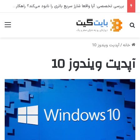
بررسی تخصصی: آیا واقعا شارژ سریع باتری را نابود می‌کند؟ راهکارهای عملی برای افزایش طول عمر باتری
جستجو برای
منو
خانه
/
آپدیت ویندوز 10
آپدیت ویندوز 10