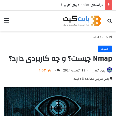
ترفندهای Copilot برای کار و افزایش بهره‌وری
جستجو برای
منو
خانه
/
امنیت
امنیت
Nmap چیست؟ و چه کاربردی دارد؟
پوریا گودرز
18 آگوست 2024
۰
1,041
زمان تقریبی مطالعه 8 دقیقه