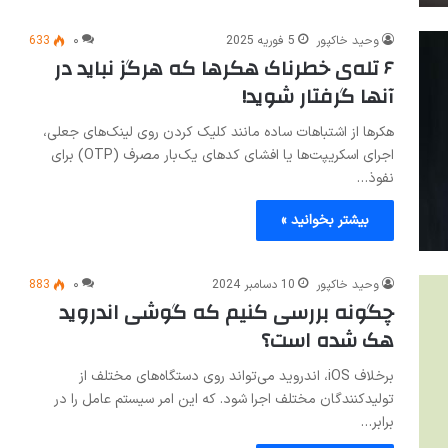
وحید خاکپور
5 فوریه 2025
۰
633
۶ تله‌ی خطرناک هکرها که هرگز نباید در
آنها گرفتار شوید!
هکرها از اشتباهات ساده مانند کلیک کردن روی لینک‌های جعلی،
اجرای اسکریپت‌ها یا افشای کدهای یک‌بار مصرف (OTP) برای
نفوذ…
بیشتر بخوانید »
وحید خاکپور
10 دسامبر 2024
۰
883
چگونه بررسی کنیم که گوشی اندروید
هک شده است؟
برخلاف iOS، اندروید می‌تواند روی دستگاه‌های مختلف از
تولیدکنندگان مختلف اجرا شود. که این امر سیستم عامل را در
برابر…