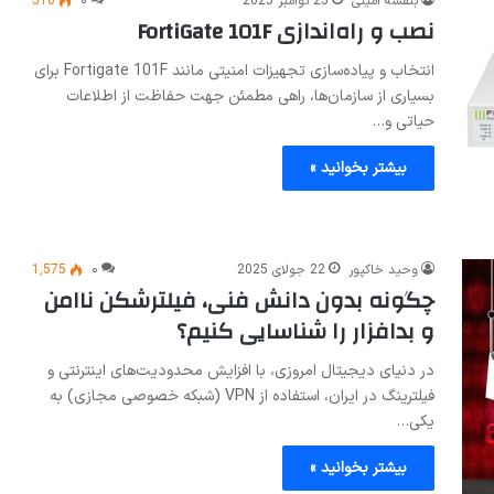
بنفشه امینی
25 نوامبر 2025
۰
510
نصب و راه‌اندازی FortiGate 101F
انتخاب و پیاده‌سازی تجهیزات امنیتی مانند Fortigate 101F برای
بسیاری از سازمان‌ها، راهی مطمئن جهت حفاظت از اطلاعات
حیاتی و…
بیشتر بخوانید »
وحید خاکپور
22 جولای 2025
۰
1,575
چگونه بدون دانش فنی، فیلترشکن ناامن
و بدافزار را شناسایی کنیم؟
در دنیای دیجیتال امروزی، با افزایش محدودیت‌های اینترنتی و
فیلترینگ در ایران، استفاده از VPN (شبکه خصوصی مجازی) به
یکی…
بیشتر بخوانید »