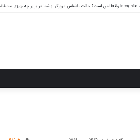
 خرده لوازم جانبی موبایل، کامپیوتر و تجهیزات دیجیتال