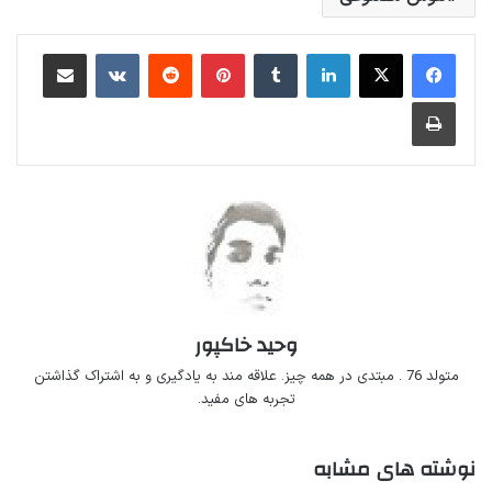
لینکداین
تامبلر
پینتریست
Reddit
VKontakte
اشتراک گذاری با ایمیل
چاپ
وحید خاکپور
متولد 76 . مبتدی در همه چیز. علاقه مند به یادگیری و به اشتراک گذاشتن
تجربه های مفید.
نوشته های مشابه