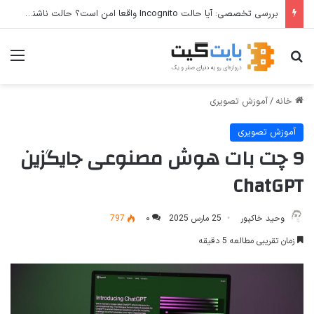
بررسی تخصصی: آیا حالت Incognito واقعا امن است؟ حالت ناشناس مرورگر از شما در برابر چه چیزی محافظت می‌کند؟
جستجو برای
منو
خانه
/
آموزش تصویری
آموزش تصویری
9 چت بات هوش مصنوعی جایگزین
ChatGPT
وحید خاکپور
25 مارس 2025
۰
797
زمان تقریبی مطالعه 5 دقیقه