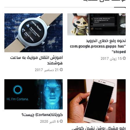
نحوه رفع خطای اندروید
“com.google.process.gapps has
stoped”
آموزش انتقال موزیک به ساعت
15 ژوئن 2017
هوشمند
21 دسامبر 2017
کورتانا(Cortana) چیست؟
6 اکتبر 2020
رفع مشکل روشن نشدن گوشی