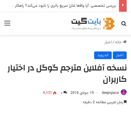
بررسی تخصصی: آیا واقعا شارژ سریع باتری را نابود می‌کند؟ راهکارهای عملی برای افزایش طول عمر باتری
جستجو برای
منو
خانه
/
اخبار
اخبار
اندروید
نسخه آفلاین مترجم گوگل در اختیار
کاربران
deepspace
19 جولای 2018
۰
9,131
زمان تقریبی مطالعه 2 دقیقه