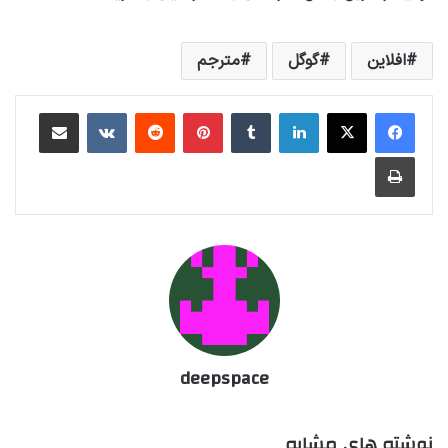
افلاين
گوگل
مترجم
لینکداین
تامبلر
پینتریست
Reddit
VKontakte
اشتراک گذاری با ایمیل
چاپ
deepspace
نوشته های مشابه