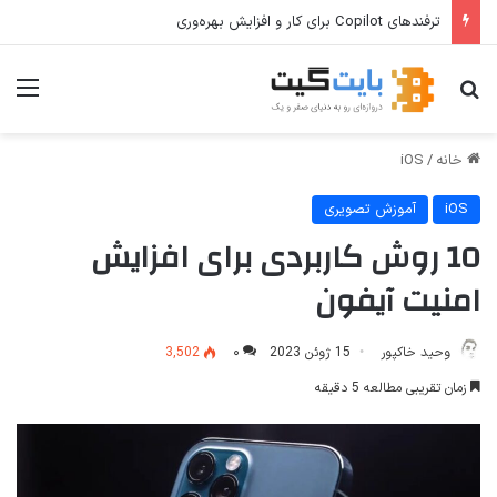
ترفندهای Copilot برای کار و افزایش بهره‌وری
جستجو برای
منو
خانه
/
iOS
iOS
آموزش تصویری
10 روش کاربردی برای افزایش
امنیت آیفون
وحید خاکپور
15 ژوئن 2023
۰
3,502
زمان تقریبی مطالعه 5 دقیقه