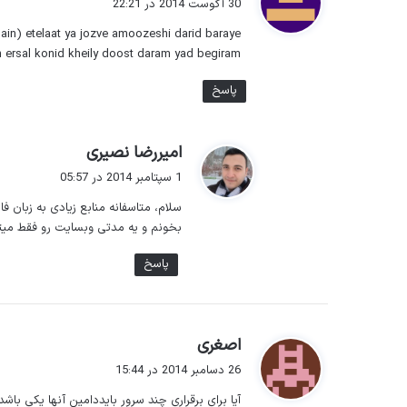
30 آگوست 2014 در 22:21
ت
ain) etelaat ya jozve amoozeshi darid baraye
:
 ersal konid kheily doost daram yad begiram
پاسخ
گ
امیررضا نصیری
ف
1 سپتامبر 2014 در 05:57
ت
سلام، متاسفانه منابع زیادی به زبان ف
:
بخونم و یه مدتی وبسایت رو فقط میتو
پاسخ
گ
اصغری
ف
26 دسامبر 2014 در 15:44
ت
آیا برای برقراری چند سرور بایددامین آنها یکی باشد. یعنی برای لینکها آنه
: