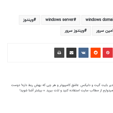
windows domai
windows server
ویندوز
امین سرور
ویندوز سرور
مبلر
پینتریست
Reddit
VKontakte
اشتراک گذاری با ایمیل
چاپ
دیر
بایت گیت
و
دلیکس
. عاشق کامپیوتر و هر چی که بهش ربط داره! دوست
 امیدوارم از مطالب سایت استفاده کنید و لذت ببرید.
» بیشتر آشنا شوید!