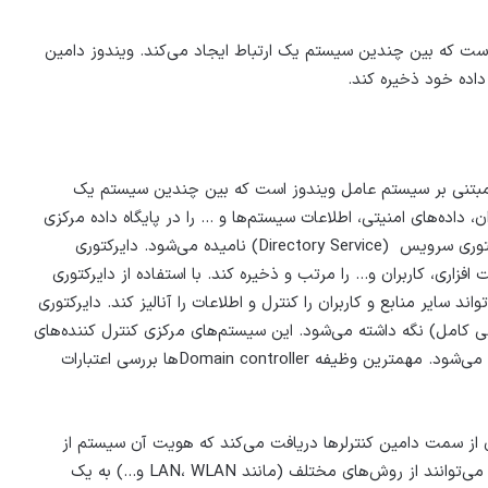
نوعی شبکه کامپیوتری است که بین چندین سیستم یک ارتباط ایجاد می‌کند. ویندوز دامین
 داده خود ذخیره کند.
نوعی شبکه کامپیوتری مبتنی بر سیستم عامل ویندوز است که بین چندین سیستم یک
ان، داده‌های امنیتی، اطلاعات سیستم‌ها و … را در پایگاه داده مرکزی
(Central Database) خود ذخیره کند. این پایگاه داده دایرکتوری سرویس (Directory Service) نامیده می‌شود. دایرکتوری
اری، کاربران و… را مرتب و ذخیره کند. با استفاده از دایرکتوری
یر شبکه (Domain Server Administrator) می‌تواند سایر منابع و کاربران را کنترل و اطلاعات را آنالیز کند. دایرکتوری
امل) نگه داشته می‌شود. این سیستم‌های مرکزی کنترل کننده‌های
دامین (Domain Controllers یا به طور مخفف DC) نامیده می‌شود. مهمترین وظیفه Domain controllerها بررسی اعتبارات
Domain Se) یک حساب کاربری از سمت دامین کنترلرها دریافت می‌کند که هویت آن سیستم از
طریق حساب کاربرش اش تایید می‌شود. سیستم‌های کاربری می‌توانند از روش‌های مختلف (مانند LAN، WLAN و…) به یک