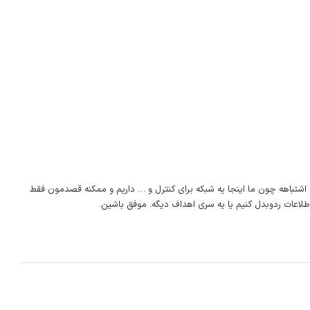
 Sync واسه اینکار یکم اشتباهه چون ما اینجا یه شبکه برای کنترل و … داریم و ممکنه قصدمون فقط
لاعات ردوبدل کنیم یا یه سری اهداف دیگه. موفق باشین.