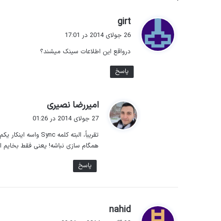
گ
girt
ف
26 جولای 2014 در 17:01
ت
درواقع این اطلاعات سینک میشند؟
:
پاسخ
گ
امیررضا نصیری
ف
27 جولای 2014 در 01:26
ت
تقریباً، البته کلمه
:
همگام سازی نباشه! یعنی فقط بخایم اط
پاسخ
گ
nahid
ف