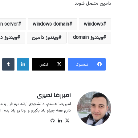
دامین متصل شوند.
n server
windows domain
windows
ویندوز domain
ویندوز دامین
ویندوز د
لینکداین
تا
فیسبوک
ایکس
امیررضا نصیری
امیررضا هستم، دانشجوی ارشد نرم‌افزار و م
دارم همه چیزو یاد بگیرم و اونا رو یاد بدم.
ایکس
لینکداین
گیت
‌هاب