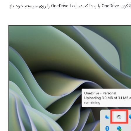
۲- سپس، روی آیکون OneDrive کلیک کنید. اگر نمی توانید آیکون OneDrive را پیدا کنید، ابتدا OneDrive را روی سیستم خود باز