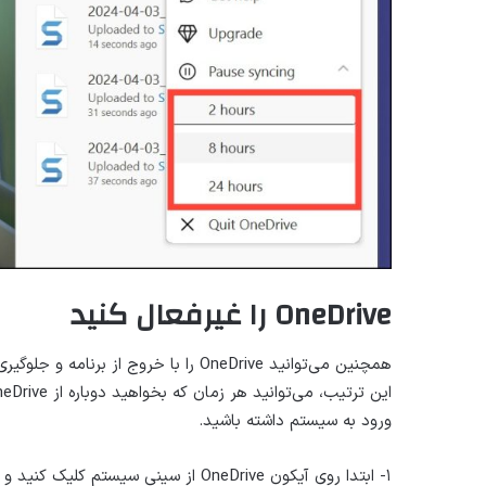
OneDrive را غیرفعال کنید
همچنین می‌توانید OneDrive را با خروج 
ورود به سیستم داشته باشید.
۱- ابتدا روی آیکون OneDrive از سینی سیستم کلیک کنید و روی آیکون چرخ دنده از پنجره OneDrive کلیک کنید.