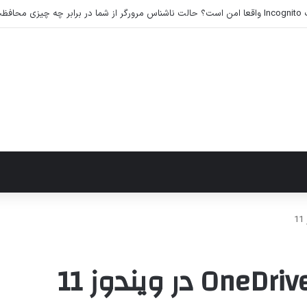
 خرده لوازم جانبی موبایل، کامپیوتر و تجهیزات دیجیتال