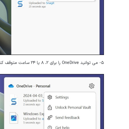
۵- می توانید OneDrive را برای ۲، ۸ یا ۲۴ ساعت متوقف کنید. برای زمان مورد نظر روی گزینه کلیک کنید.