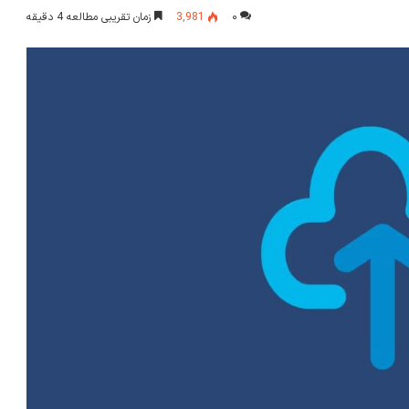
۰
3,981
زمان تقریبی مطالعه 4 دقیقه