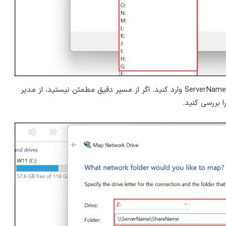
۵- مسیر شبکه به پوشه اشتراکی را در فرمت \ServerName\ShareName وارد کنید. اگر از مسیر دقیق مطمئن نیستید، از مدیر
ا بررسی کنید.