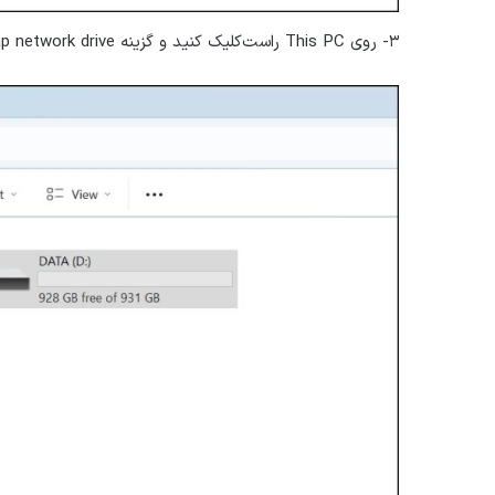
۳- روی This PC راست‌کلیک کنید و گزینه Map network drive را انتخاب کنید. این کار تنظیمات مرتبط را باز می‌کند.