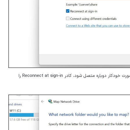
۶- اگر می‌خواهید درایو هر بار که وارد سیستم می‌شوید به‌صورت خودکار دوباره متصل شود، کادر Reconnect at sign-in را