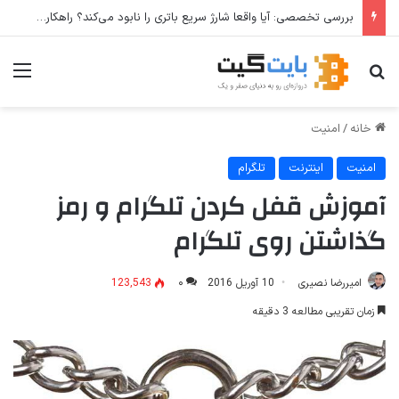
نحوه افزودن و استفاده از Private DNS در ویندوز ۱۱
جستجو برای
منو
خانه
/
امنیت
امنیت
اینترنت
تلگرام
آموزش قفل کردن تلگرام و رمز
گذاشتن روی تلگرام
امیررضا نصیری
10 آوریل 2016
۰
123,543
زمان تقریبی مطالعه 3 دقیقه