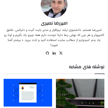
امیررضا نصیری
امیررضا هستم، دانشجوی ارشد نرم‌افزار و مدیر
بایت گیت
و
دلیکس
. عاشق
کامپیوتر و هر چی که بهش ربط داره! دوست دارم همه چیزو یاد بگیرم و اونا رو
یاد بدم. امیدوارم از مطالب سایت استفاده کنید و لذت ببرید.
» بیشتر آشنا
شوید!
ایکس
لینکداین
گیت
‌هاب
نوشته های مشابه