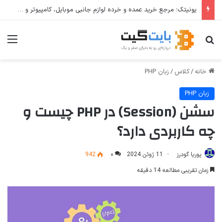
یونیتک؛ مرجع خرید عمده و خرده لوازم جانبی موبایل، کامپیوتر و تجهیزات دیجیتال
جستجو برای
منو
خانه
/
کلاس
/
زبان PHP
زبان PHP
سشن (Session) در PHP چیست و
چه کاربردی دارد؟
پوریا گودرز
11 ژوئن 2024
۰
942
زمان تقریبی مطالعه 14 دقیقه