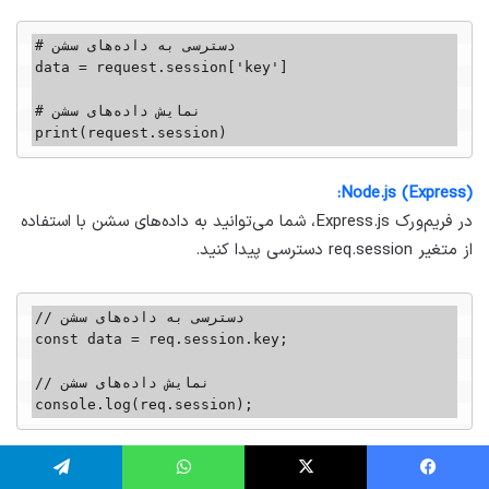
# دسترسی به داده‌های سشن

data = request.session['key']

# نمایش داده‌های سشن

print(request.session)
Node.js (Express):
در فریم‌ورک Express.js، شما می‌توانید به داده‌های سشن با استفاده
از متغیر req.session دسترسی پیدا کنید.
// دسترسی به داده‌های سشن

const data = req.session.key;

// نمایش داده‌های سشن

console.log(req.session);
توجه داشته باشید که برخی از فریم‌ورک‌ها و زبان‌های برنامه‌نویسی
یسبوک
ایکس
واتس آپ
تلگرام