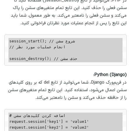
در PHP، می‌توانید از تابع session_destroy() استفاده کنید تا
سشن فعلی را حذف کنید. این تابع تمام متغیرهای سشن را پاک
می‌کند و سشن فعلی را نامعتبر می‌کند. به طور معمول، شما باید
این تابع را پس از انجام عملیات مورد نظرتان فراخوانی کنید.
session_start(); // شروع سشن

// انجام عملیات مورد نظر

session_destroy(); // حذف سشن
Python (Django):
در فریم‌ورک Django، شما می‌توانید از تابع del که بر روی کلید‌های
سشن اعمال می‌شود، استفاده کنید. این تابع تمام متغیرهای سشن
را از حافظه حذف می‌کند و سشن را نامعتبر می‌کند.
# اضافه کردن کلید‌های سشن

request.session['key1'] = 'value1'

request.session['key2'] = 'value2'
