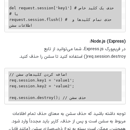
del request.session['key1'] # حذف یک کلید خاص

# یا

request.session.flush() # حذف تمام کلید‌ها و 
اطلاعات سشن
Node.js (Express):
در فریم‌ورک Express.js، شما می‌توانید از تابع
req.session.destroy() استفاده کنید تا سشن را حذف کنید.
// اضافه کردن کلید‌های سشن

req.session.key1 = 'value1';

req.session.key2 = 'value2';

req.session.destroy(); // حذف سشن
توجه داشته باشید که حذف سشن به معنای حذف تمام اطلاعات
مربوط به سشن است و پس از حذف، کاربر باید مجدداً وارد شود.
همچنین، ممکن است بسته به نوع ذخیره‌سازی سشن (مانند فایل،