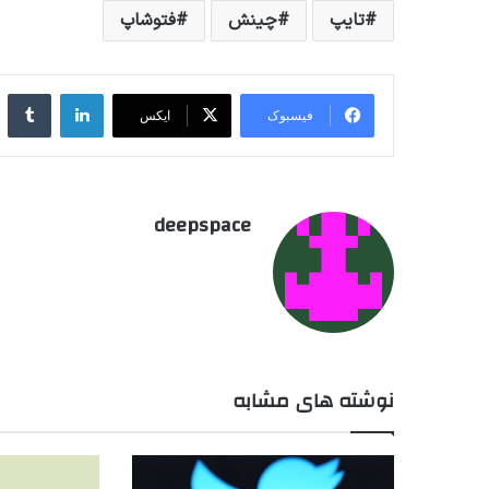
تایپ
چینش
فتوشاپ
لینکداین
تا
فیسبوک
ایکس
deepspace
نوشته های مشابه