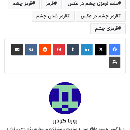
علت قرمزی چشم در عکس
قرمز
قرمز چشم
قرمز چشم در عکس
قرمز شدن چشم
قرمزی چشم
لینکداین
تامبلر
پینتریست
Reddit
VKontakte
اشتراک گذاری با ایمیل
چاپ
پوریا گودرز
پوریا گودرز هستم‌ علاقه مند به مباحث‌ و‌‌ مشکلات مربوط به تکنولوژی و فناوری.