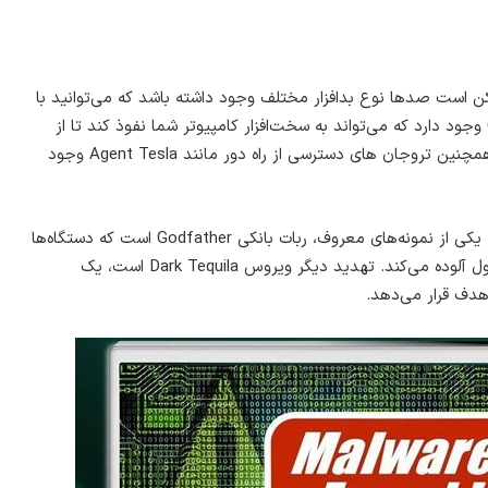
ن است صدها نوع بدافزار مختلف وجود داشته باشد که می‌توانید با
آنها برخورد کنید. به عنوان مثال، بدافزاری به نام CoinMiner وجود دارد که می‌تواند به سخت‌افزار کامپیوتر شما نفوذ کند تا از
CPU یا RAM شما برای استخراج ارز دیجیتال استفاده کند. همچنین تروجان های دسترسی از راه دور مانند Agent Tesla وجود
تروجان های بانکی و هکرها در دارک وب بسیار زیاد هستند. یکی از نمونه‌های معروف، ربات بانکی Godfather است که دستگاه‌ها
را از طریق تبلیغات غیرمجاز برای سرقت پیامک‌ها و انتقال پول آلوده می‌کند. تهدید دیگر ویروس Dark Tequila است، یک