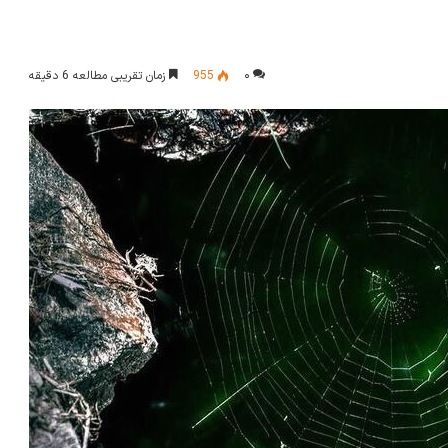
۰
955
زمان تقریبی مطالعه 6 دقیقه