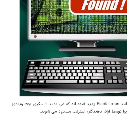
این تهدیدها تازه شروع کار هستند، تهدیدهای جدیدتری مانند Black Lotus پدید آمده اند که می تواند از سکیور بوت ویندوز