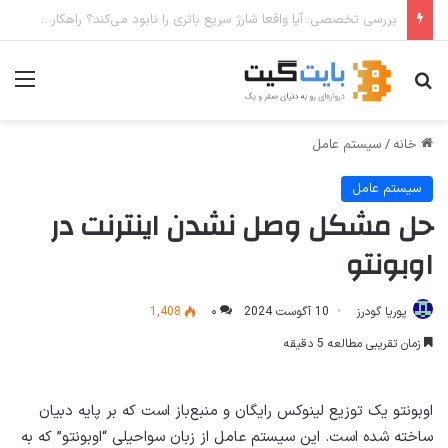
نحوه افزودن و استفاده از Private DNS در ویندوز ۱۱
جستجو برای
منو
خانه
/
سیستم عامل
سیستم عامل
حل مشکل وصل نشدن اینترنت در
اوبونتو
پوریا گودرز
10 آگوست 2024
۰
1,408
زمان تقریبی مطالعه 5 دقیقه
اوبونتو یک توزیع لینوکس رایگان و منبع‌باز است که بر پایه دبیان
ساخته شده است. این سیستم عامل از زبان سواحیلی “اوبونتو” که به