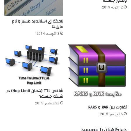
ویندوز چیست؟
2 ژانویه 2019
نامگذاری استاندارد مسیر و نام
فایل‌ها
3 آگوست 2014
شاخص TTL (همان Hop Limit) در
شبکه چیست؟
23 دسامبر 2015
تفاوت بین RAR و RAR5
16 نوامبر 2015
دیدگاهتان را بنویسید