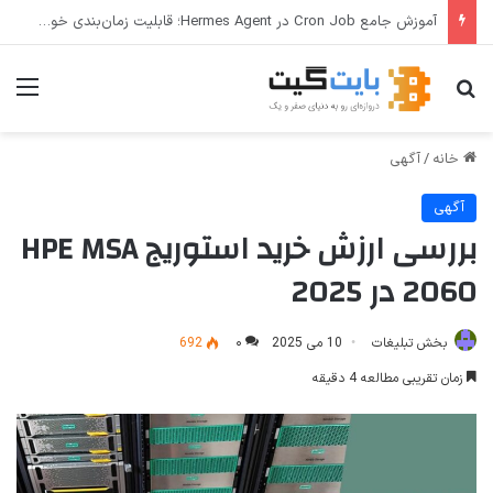
ترفندهای Copilot برای کار و افزایش بهره‌وری
جستجو برای
منو
خانه
/
آگهی
آگهی
بررسی ارزش خرید استوریج HPE MSA
2060 در 2025
بخش تبلیغات
10 می 2025
۰
692
زمان تقریبی مطالعه 4 دقیقه