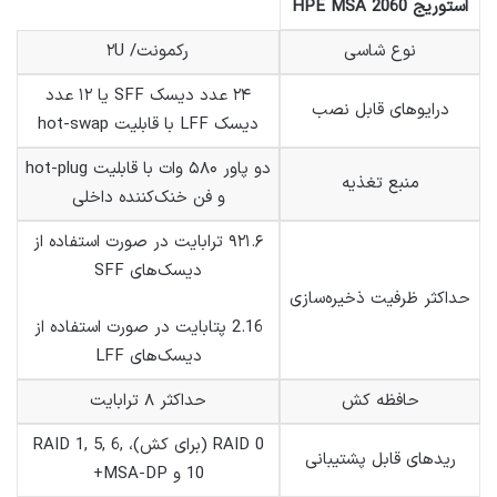
استوریج HPE MSA 2060
نوع شاسی
رکمونت/ ۲U
۲۴ عدد دیسک SFF یا ۱۲ عدد
درایوهای قابل نصب
دیسک LFF با قابلیت hot-swap
دو پاور ۵۸۰ وات با قابلیت hot-plug
منبع تغذیه
و فن خنک‌کننده داخلی
۹۲۱.۶ ترابایت در صورت استفاده از
دیسک‌های SFF
حداکثر ظرفیت ذخیره‌سازی
2.16 پتابایت در صورت استفاده از
دیسک‌های LFF
حافظه کش
حداکثر ۸ ترابایت
RAID 0 (برای کش)، RAID 1, 5, 6,
ریدهای قابل پشتیبانی
10 و MSA-DP+