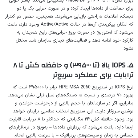
(برای کش)، ۱، ۵، ۶، ۱۰ و MSA-DP+ پشتیبانی می‌کند، بستر خوبی
برای حفاظت از داده‌ها ایجاد کرده و در صورت خرابی یک یا دو
دیسک، اطلاعات به‌راحتی بازیابی می‌شوند. همچنین، حضور دو کنترلر
که امکان پیکربندی آن‌ها در حالت Active/Active وجود دارد، باعث
می‌شود که استوریج در صورت بروز خرابی‌های رایج همچنان به
کارکرد خود ادامه دهد و فعالیت‌های تجاری سازمان شما مختل
نشود.
۵. IOPS بالا (تا ۳۹۵۰۰۰) و حافظه کش تا ۸
ترابایت برای عملکرد سریع‌تر
نرخ IOPS در استوریج‌ HPE MSA 2060 برابر با ۳۹۵۰۰۰ است که
بهبود ۷۰ درصدی را نسبت به دستگاه‌های نسل قبلی نشان می‌دهد.
بنابراین، اگر در سازمانتان با حجم بالایی از درخواست خواندن و
نوشتن سروکار دارید، این استوریج انتخاب مناسبی برایتان خواهد
بود. وجود حافظه کش ۲۴ مگابایتی که حداکثر تا ۸ ترابایت قابلیت
ارتقا دارد، باعث می‌شود که پردازش داده‌ها – به‌ویژه در نرم‌افزارهای
حساس به زمان و سیستم‌های پرترافیک – با سرعت بالایی انجام