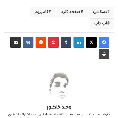
دسکتاپ
صفحه کلید
کامپیوتر
لپ تاپ
لینکداین
تامبلر
پینتریست
Reddit
VKontakte
اشتراک گذاری با ایمیل
چاپ
وحید خاکپور
متولد 76 . مبتدی در همه چیز. علاقه مند به یادگیری و به اشتراک گذاشتن