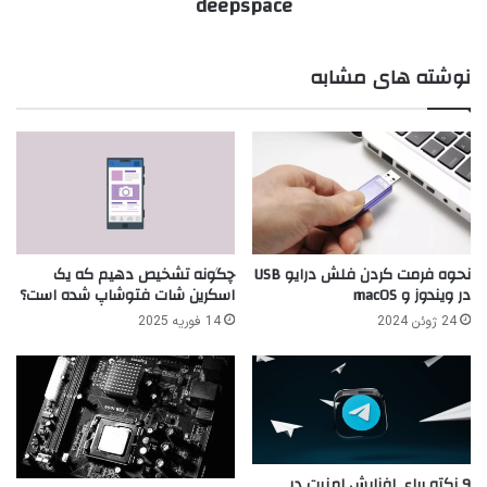
deepspace
نوشته های مشابه
نحوه فرمت کردن فلش درایو USB
چگونه تشخیص دهیم که یک
در ویندوز و macOS
اسکرین شات فتوشاپ شده است؟
24 ژوئن 2024
14 فوریه 2025
9 نکته برای افزایش امنیت در