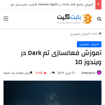
آموزش جامع Cron Job در Hermes Agent؛ قابلیت زمان‌بندی خودکار وظایف
جستجو برای
منو
خانه
/
آموزش تصویری
آموزش تصویری
آموزش فعالسازی تم Dark در
ویندوز 10
deepspace
21 آوریل 2019
۰
9,905
زمان مطالعه یک دقیقه