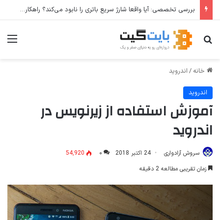
بررسی تخصصی: آیا واقعا شارژ سریع باتری را نابود می‌کند؟ راهکارهای عملی برای افزایش طول عمر باتری
جستجو برای
منو
خانه
/
اندروید
اندروید
آموزش استفاده از زیرنویس در
اندروید
سروش آزادواری
24 اکتبر 2018
۰
54,920
زمان تقریبی مطالعه 2 دقیقه