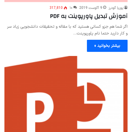
پوریا گودرز
9 آگوست 2019
۱۰
317,810
آموزش تبدیل پاورپوینت به PDF
اگر شما هم جزو کسانی هستید که با مقاله و تحقیقات دانشجویی زیاد سر
و کار دارید حتما نام پاورپوینت…
بیشتر بخوانید »