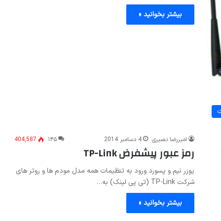
بیشتر بخوانید »
ت
امیررضا نصیری
4 دسامبر 2014
۱۴۵
404,587
رمز عبور پیشفرض TP-Link
یوزر نیم و پسورد ورود به تنظیمات همه مدل مودم ها و روتر های
شرکت TP-Link (تی پی لینک) به…
بیشتر بخوانید »