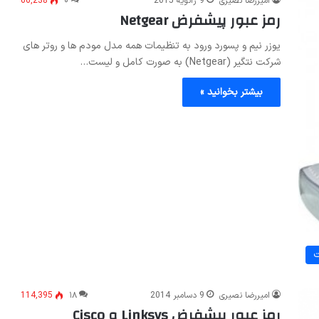
امیررضا نصیری
9 ژانویه 2015
۰
66,238
رمز عبور پیشفرض Netgear
یوزر نیم و پسورد ورود به تنظیمات همه مدل مودم ها و روتر های
شرکت نتگیر (Netgear) به صورت کامل و لیست…
بیشتر بخوانید »
ت
امیررضا نصیری
9 دسامبر 2014
۱۸
114,395
رمز عبور پیشفرض Linksys و Cisco