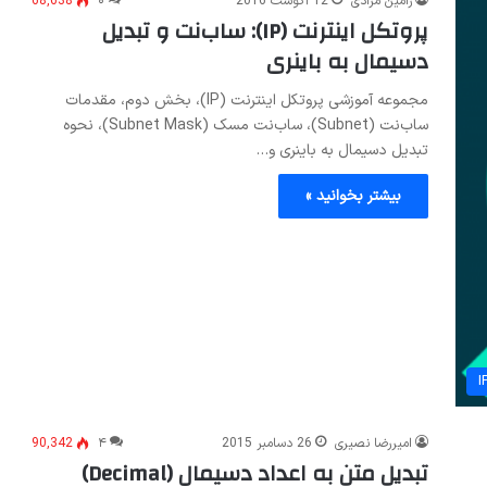
رامین مرادی
12 آگوست 2016
۰
68,638
پروتکل اینترنت (IP): ساب‌نت و تبدیل
دسیمال به باینری
مجموعه آموزشی پروتکل اینترنت (IP)، بخش دوم، مقدمات
ساب‌نت (Subnet)، ساب‌نت مسک (Subnet Mask)، نحوه
تبدیل دسیمال به باینری و…
بیشتر بخوانید »
I
امیررضا نصیری
26 دسامبر 2015
۴
90,342
تبدیل متن به اعداد دسیمال (Decimal)