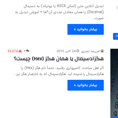
تبدیل آنلاین متن (اسکی ASCII یا یونیکد) به دسیمال
(Decimal) یا همان معادل عددی آن*ها + آموزش تبدیل به
صورت…
بیشتر بخوانید »
امیررضا نصیری
24 اکتبر 2015
۲
92,074
هگزادسیمال یا همان هگز (Hex) چیست؟
اگر اهل مباحث کامپیوتری باشید، حتماً نام هگز (Hex) یا
هگزادسیمال را شنیده اید. هگزادسیمال که به اختصار هگز نیز…
بیشتر بخوانید »