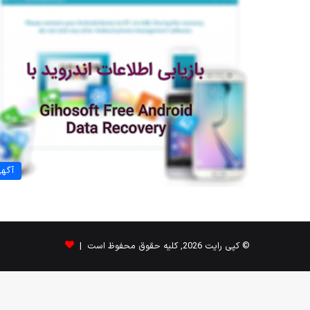
آگه
© کپی رایت 2026, کلیه حقوق محفوظ است |