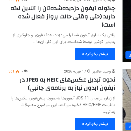
وحید خاکپور
18 فوریه 2026
۰
993
چگونه آیفون دزدیده‌شده‌تان را آنلاین نگه
دارید (حتی وقتی حالت پرواز فعال شده
است)
وقتی یک سارق آیفون شما را می‌دزدد، هدف فوری او جلوگیری از
ردیابی گوشی توسط شماست. برای این کار، آن‌ها…
بیشتر بخوانید »
ی
وحید خاکپور
17 فوریه 2026
۰
861
نحوه تبدیل عکس‌های HEIC به JPEG در
آیفون (بدون نیاز به برنامه‌ی جانبی)
از زمان عرضه‌ی iOS 11، آیفون‌ها به‌صورت پیش‌فرض عکس‌ها را
با فرمت HEIC/HEIF ذخیره می‌کنند. این موضوع معمولاً تا
زمانی…
بیشتر بخوانید »
ی