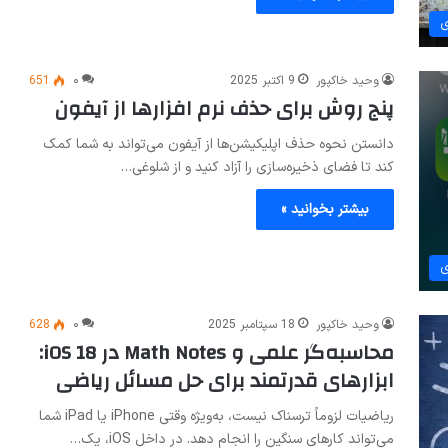
ی
وحید خاکپور
9 اکتبر 2025
۰
651
پنج روش برای حذف نرم افزارها از آیفون
دانستن نحوه حذف اپلیکیشن‌ها از آیفون می‌تواند به شما کمک
کند تا فضای ذخیره‌سازی را آزاد کنید و از شلوغی…
بیشتر بخوانید »
ی
وحید خاکپور
18 سپتامبر 2025
۰
628
محاسبه‌گر علمی و Math Notes در iOS 18:
ابزارهای قدرتمند برای حل مسائل ریاضی
ریاضیات لزوماً ترسناک نیست، به‌ویژه وقتی iPhone یا iPad شما
می‌تواند کارهای سنگین را انجام دهد. در داخل iOS، یک…