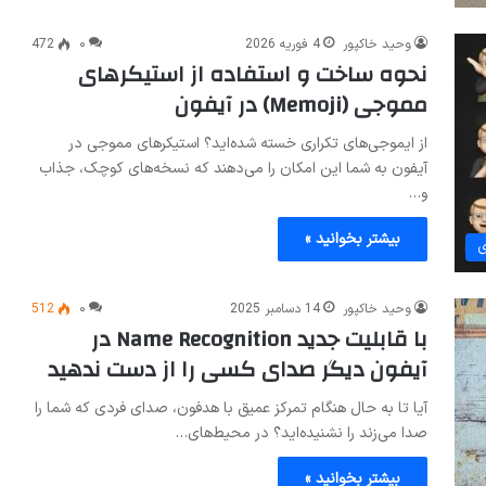
وحید خاکپور
4 فوریه 2026
۰
472
نحوه ساخت و استفاده از استیکرهای
مموجی (Memoji) در آیفون
از ایموجی‌های تکراری خسته شده‌اید؟ استیکرهای مموجی در
آیفون به شما این امکان را می‌دهند که نسخه‌های کوچک، جذاب
و…
بیشتر بخوانید »
ی
وحید خاکپور
14 دسامبر 2025
۰
512
با قابلیت جدید Name Recognition در
آیفون دیگر صدای کسی را از دست ندهید
آیا تا به حال هنگام تمرکز عمیق با هدفون، صدای فردی که شما را
صدا می‌زند را نشنیده‌اید؟ در محیط‌های…
بیشتر بخوانید »